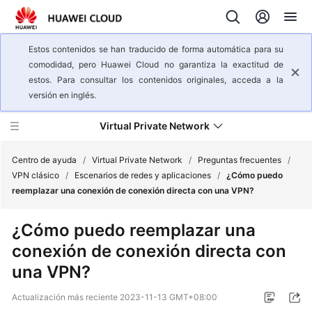
Estos contenidos se han traducido de forma automática para su
comodidad, pero Huawei Cloud no garantiza la exactitud de
estos. Para consultar los contenidos originales, acceda a la
versión en inglés.
Virtual Private Network
Centro de ayuda
/
Virtual Private Network
/
Preguntas frecuentes
/
VPN clásico
/
Escenarios de redes y aplicaciones
/
¿Cómo puedo
reemplazar una conexión de conexión directa con una VPN?
Descripción
general
¿Cómo puedo reemplazar una
del
conexión de conexión directa con
servicio
una VPN?
Pasos
iniciales
Actualización más reciente
2023-11-13 GMT+08:00