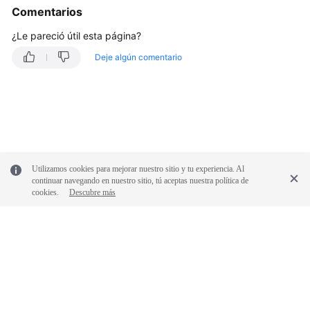
Facturación
Comentarios
y
pagos
¿Le pareció útil esta página?
Deje algún comentario
Operaciones
en
la
consola
Negociación
e
Utilizamos cookies para mejorar nuestro sitio y tu experiencia. Al
interconexión
continuar navegando en nuestro sitio, tú aceptas nuestra política de
de
cookies.
Descubre más
VPN
Error
de
conexión
o
de