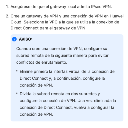
Asegúrese de que el gateway local admita IPsec VPN.
Guía
del
Cree un gateway de VPN y una conexión de VPN en Huawei
usuario
Cloud. Seleccione la VPC a la que se utiliza la conexión de
Direct Connect para el gateway de VPN.
Preguntas
frecuentes
AVISO:
Cuando cree una conexión de VPN, configure su
Preguntas
subred remota de la siguiente manera para evitar
populares
conflictos de enrutamiento.
Elimine primero la interfaz virtual de la conexión de
Consultoría
General
Direct Connect y, a continuación, configure la
conexión de VPN.
Escenarios
Divida la subred remota en dos subredes y
de
configure la conexión de VPN. Una vez eliminada la
redes
conexión de Direct Connect, vuelva a configurar la
y
conexión de VPN.
aplicaciones