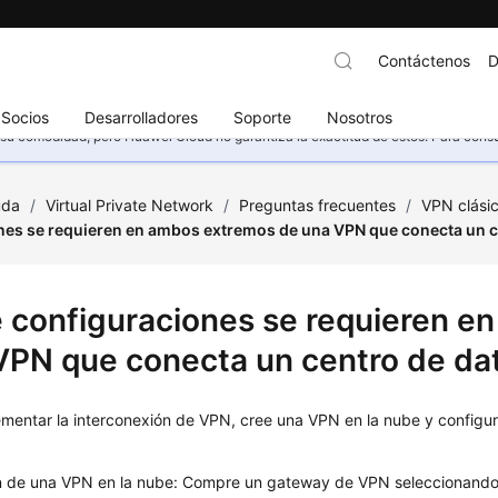
Contáctenos
D
Socios
Desarrolladores
Soporte
Nosotros
u comodidad, pero Huawei Cloud no garantiza la exactitud de estos. Para consult
uda
/
Virtual Private Network
/
Preguntas frecuentes
/
VPN clási
nes se requieren en ambos extremos de una VPN que conecta un ce
 configuraciones se requieren e
VPN que conecta un centro de dat
mentar la interconexión de VPN, cree una VPN en la nube y configure
n de una VPN en la nube: Compre un gateway de VPN seleccionando e