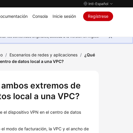
Intl-Español
ocumentación
Consola
Inicie sesión
Regístrese
ar los contenidos originales, acceda a la versión en inglés.
co
/
Escenarios de redes y aplicaciones
/
¿Qué
ntro de datos local a una VPC?
n ambos extremos de
os local a una VPC?
 el dispositivo VPN en el centro de datos
l modo de facturación, la VPC y el ancho de