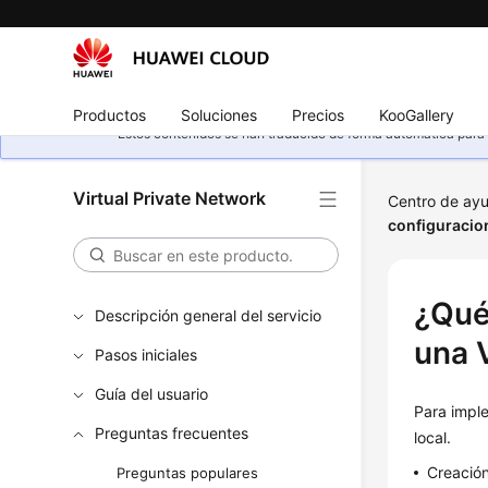
Productos
Soluciones
Precios
KooGallery
Estos contenidos se han traducido de forma automática para s
Virtual Private Network
Centro de ay
configuracio
¿Qué
Descripción general del servicio
una 
Pasos iniciales
Guía del usuario
Para imple
Preguntas frecuentes
local.
Creació
Preguntas populares