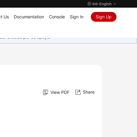
Intl-English
t Us
Documentation
Console
Sign In
Sign Up
as. Gracias por su apoyo.
Share
View PDF