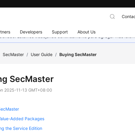
Contac
tners
Developers
Support
About Us
eccionado. Estamos trabajando continuamente para agregar más idiom
/
SecMaster
/
User Guide
/
Buying SecMaster
ng SecMaster
on
2025-11-13 GMT+08:00
SecMaster
Value-Added Packages
g the Service Edition