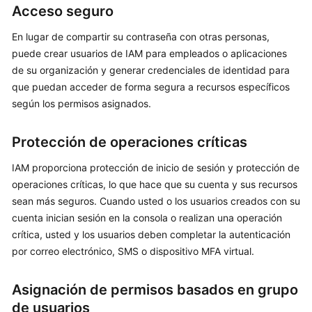
y
Acceso seguro
restricciones
En lugar de compartir su contraseña con otras personas,
Historial
puede crear usuarios de IAM para empleados o aplicaciones
de
de su organización y generar credenciales de identidad para
cambio
que puedan acceder de forma segura a recursos específicos
según los permisos asignados.
Pasos
iniciales
Protección de operaciones críticas
Guía
IAM proporciona protección de inicio de sesión y protección de
del
operaciones críticas, lo que hace que su cuenta y sus recursos
usuario
sean más seguros. Cuando usted o los usuarios creados con su
cuenta inician sesión en la consola o realizan una operación
Preguntas
crítica, usted y los usuarios deben completar la autenticación
frecuentes
por correo electrónico, SMS o dispositivo MFA virtual.
Referencia
de
Asignación de permisos basados en grupo
la
de usuarios