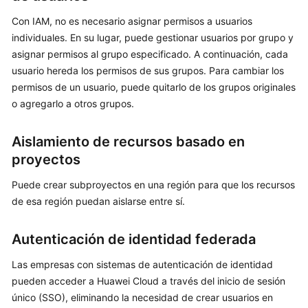
API
Con IAM, no es necesario asignar permisos a usuarios
Actualmente,
individuales. En su lugar, puede gestionar usuarios por grupo y
el
asignar permisos al grupo especificado. A continuación, cada
contenido
usuario hereda los permisos de sus grupos. Para cambiar los
no
permisos de un usuario, puede quitarlo de los grupos originales
está
o agregarlo a otros grupos.
disponible
en
Aislamiento de recursos basado en
el
idioma
proyectos
seleccionado.
Puede crear subproyectos en una región para que los recursos
Sugerimos
consultar
de esa región puedan aislarse entre sí.
la
versión
Autenticación de identidad federada
en
inglés.
Las empresas con sistemas de autenticación de identidad
pueden acceder a Huawei Cloud a través del inicio de sesión
What's
único (SSO), eliminando la necesidad de crear usuarios en
New