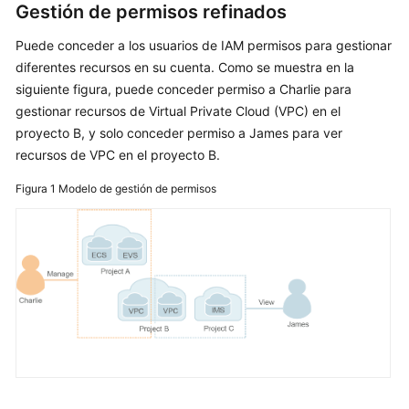
¿Qué
Gestión de permisos refinados
es
IAM?
Puede conceder a los usuarios de IAM permisos para gestionar
diferentes recursos en su cuenta. Como se muestra en la
Conceptos
siguiente figura, puede conceder permiso a Charlie para
básicos
gestionar recursos de Virtual Private Cloud (VPC) en el
proyecto B, y solo conceder permiso a James para ver
Funciones
recursos de VPC en el proyecto B.
Figura 1
Servicios
Modelo de gestión de permisos
en
la
nube
compatibles
Permisos
Seguridad
Notas