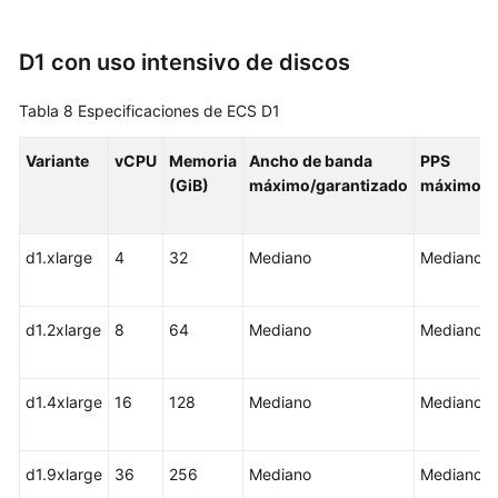
Paper
D1 con uso intensivo de discos
SDK
Reference
Tabla 8
Especificaciones de ECS D1
Troubleshooting
Variante
vCPU
Memoria
Ancho de banda
PPS
(GiB)
máximo/garantizado
máximo
Videos
Glossary
d1.xlarge
4
32
Mediano
Mediano
More
Documents
d1.2xlarge
8
64
Mediano
Mediano
d1.4xlarge
16
128
Mediano
Mediano
d1.9xlarge
36
256
Mediano
Mediano