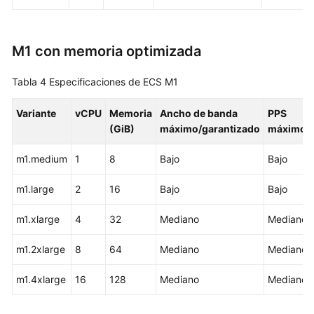
Facturación
M1 con memoria optimizada
Gestión
de
Tabla 4
Especificaciones de ECS M1
permisos
Variante
vCPU
Memoria
Ancho de banda
PPS
Créditos
(GiB)
máximo/garantizado
máximo
de
CPU
m1.medium
1
8
Bajo
Bajo
Región
m1.large
2
16
Bajo
Bajo
y
AZ
m1.xlarge
4
32
Mediano
Mediano
Historial
m1.2xlarge
8
64
Mediano
Mediano
de
revisiones
m1.4xlarge
16
128
Mediano
Mediano
Pasos