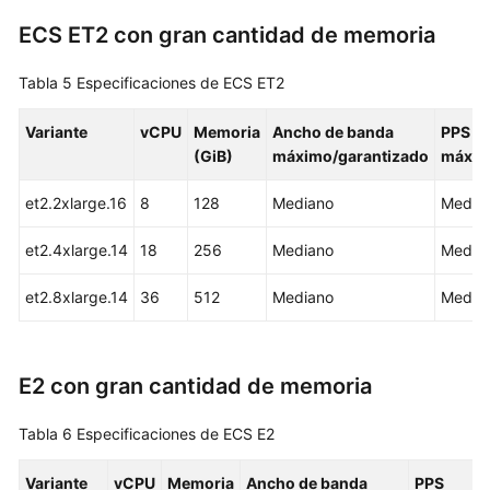
iniciales
ECS ET2 con gran cantidad de memoria
Guía
del
Tabla 5
Especificaciones de ECS ET2
usuario
Variante
vCPU
Memoria
Ancho de banda
PPS
Referencia
(GiB)
máximo/garantizado
máxi
de
et2.2xlarge.16
8
128
Mediano
Media
la
API
et2.4xlarge.14
18
256
Mediano
Media
Preguntas
et2.8xlarge.14
36
512
Mediano
Media
frecuentes
Actualmente,
el
E2 con gran cantidad de memoria
contenido
no
Tabla 6
Especificaciones de ECS E2
está
disponible
Variante
vCPU
Memoria
Ancho de banda
PPS