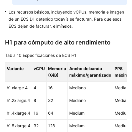
Los recursos básicos, incluyendo vCPUs, memoria e imagen
de un ECS D1 detenido todavía se facturan. Para que esos
ECS dejen de facturar, elimínelos.
H1 para cómputo de alto rendimiento
Tabla 10
Especificaciones de ECS H1
Variante
vCPU
Memoria
Ancho de banda
PPS
(GiB)
máximo/garantizado
máximo
h1.xlarge.4
4
16
Mediano
Mediano
h1.2xlarge.4
8
32
Mediano
Mediano
h1.4xlarge.4
16
64
Medium
Medium
h1.8xlarge.4
32
128
Medium
Medium