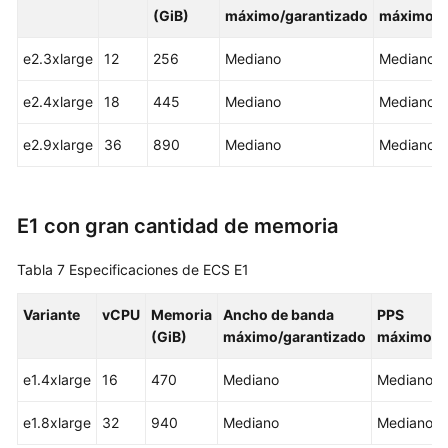
en
(GiB)
máximo/garantizado
máximo
el
idioma
e2.3xlarge
12
256
Mediano
Mediano
seleccionado.
Sugerimos
e2.4xlarge
18
445
Mediano
Mediano
consultar
la
e2.9xlarge
36
890
Mediano
Mediano
versión
en
inglés.
E1 con gran cantidad de memoria
What's
New
Tabla 7
Especificaciones de ECS E1
Billing
Variante
vCPU
Memoria
Ancho de banda
PPS
(GiB)
máximo/garantizado
máximo
Best
Practices
e1.4xlarge
16
470
Mediano
Mediano
e1.8xlarge
Technical
32
940
Mediano
Mediano
White