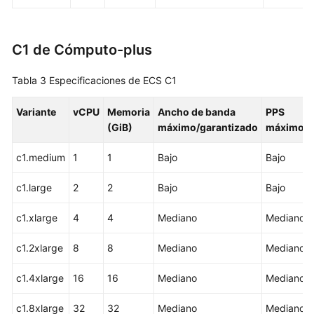
ECS
C1 de Cómputo-plus
Especificaciones
de
ECS
Tabla 3
Especificaciones de ECS C1
descontinuadas
Variante
vCPU
Memoria
Ancho de banda
PPS
Imágenes
(GiB)
máximo/garantizado
máximo
c1.medium
1
1
Bajo
Bajo
Cloud-
Init
c1.large
2
2
Bajo
Bajo
Discos
c1.xlarge
4
4
Mediano
Mediano
de
EVS
c1.2xlarge
8
8
Mediano
Mediano
Red
c1.4xlarge
16
16
Mediano
Mediano
Seguridad
c1.8xlarge
32
32
Mediano
Mediano