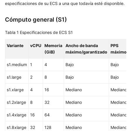
el
especificaciones de su ECS a una que todavía esté disponible.
ECS?
Cómputo general (S1)
Ventajas
de
Tabla 1
Especificaciones de ECS S1
ECS
Variante
vCPU
Memoria
Ancho de banda
PPS
Escenarios
(GiB)
máximo/garantizado
máximo
de
aplicación
s1.medium
1
4
Bajo
Bajo
de
ECS
s1.large
2
8
Bajo
Bajo
Notas
s1.xlarge
4
16
Mediano
Mediano
y
restricciones
s1.2xlarge
8
32
Mediano
Mediano
sobre
el
s1.4xlarge
16
64
Mediano
Mediano
uso
de
s1.8xlarge
32
128
Mediano
Mediano
ECS