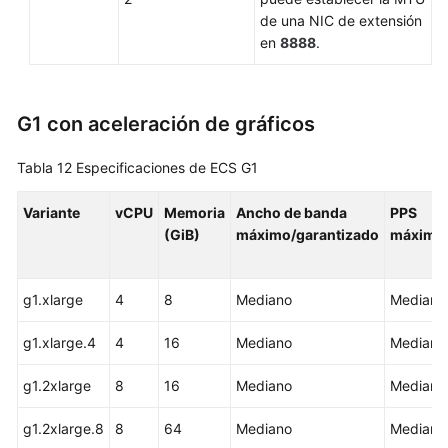
de una NIC de extensión
en
8888
.
G1 con aceleración de gráficos
Tabla 12
Especificaciones de ECS G1
Variante
vCPU
Memoria
Ancho de banda
PPS
(GiB)
máximo/garantizado
máximo
g1.xlarge
4
8
Mediano
Mediano
g1.xlarge.4
4
16
Mediano
Mediano
g1.2xlarge
8
16
Mediano
Mediano
g1.2xlarge.8
8
64
Mediano
Mediano