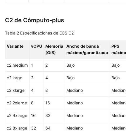
ECS
C2 de Cómputo-plus
y
otros
servicios
Tabla 2
Especificaciones de ECS C2
Variante
Instancias
vCPU
Memoria
Ancho de banda
PPS
(GiB)
máximo/garantizado
máximo
x86
c2.medium
1
2
Bajo
Bajo
Especificaciones
y
c2.large
2
4
Bajo
Bajo
tipos
de
c2.xlarge
4
8
Mediano
Mediano
ECS
c2.2xlarge
8
16
Mediano
Mediano
Kunpeng
Especificaciones
c2.4xlarge
16
32
Mediano
Mediano
y
tipos
c2.8xlarge
32
64
Mediano
Mediano
de