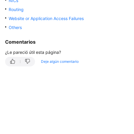
NICs
Guía
Routing
del
Website or Application Access Failures
usuario
Others
Referencia
de
Comentarios
la
¿Le pareció útil esta página?
API
Deje algún comentario
Preguntas
frecuentes
Temas
comunes
Descripción
de
ECS