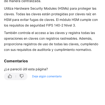
usuario
de manera centralizada.
Utiliza Hardware Security Modules (HSMs) para proteger las
Prácticas
claves. Todas las claves están protegidas por claves raíz en
recomendadas
HSM para evitar fugas de claves. El módulo HSM cumple con
los requisitos de seguridad FIPS 140-2 Nivel 3.
Referencia
de
También controla el acceso a las claves y registra todas las
la
operaciones en claves con registros rastreables. Además,
API
proporciona registros de uso de todas las claves, cumpliendo
con sus requisitos de auditoría y cumplimiento normativo.
Pasos
iniciales
Comentarios
¿Le pareció útil esta página?
Preguntas
frecuentes
Deje algún comentario
KMS
Relacionados
Credencial