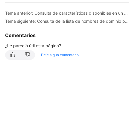
Guía
Tema anterior: Consulta de características disponibles en un sitio
del
usuario
Tema siguiente: Consulta de la lista de nombres de dominio protegidos
Referencia
Comentarios
de
¿Le pareció útil esta página?
la
API
Deje algún comentario
Antes
de
empezar
Descripción
general
de
API
Llamadas