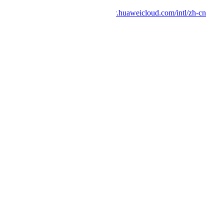
您访问国际站服务网站
https://www.huaweicloud.com/intl/zh-cn