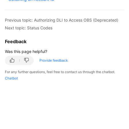
Billing
Getting
Previous topic: Authorizing DLI to Access OBS (Deprecated)
Started
Next topic: Status Codes
User
Feedback
Guide
Was this page helpful?
Best
Provide feedback
Practices
For any further questions, feel free to contact us through the chatbot.
Developer
Chatbot
Guide
SQL
Syntax
Reference
API
Reference