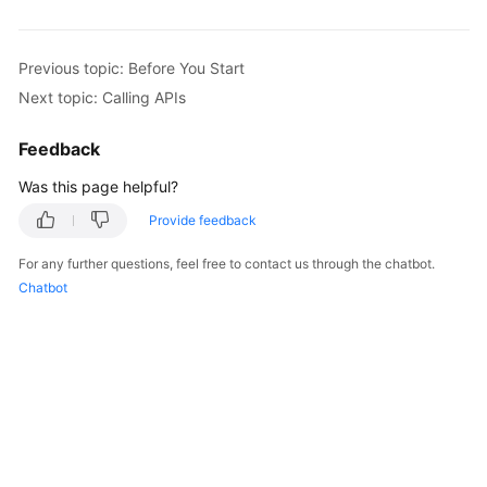
Guide
Best
Previous topic: Before You Start
Practices
Next topic: Calling APIs
API
Feedback
Reference
Was this page helpful?
FAQs
Provide feedback
Videos
For any further questions, feel free to contact us through the chatbot.
Chatbot
More
Documents
General
Reference
Glossary