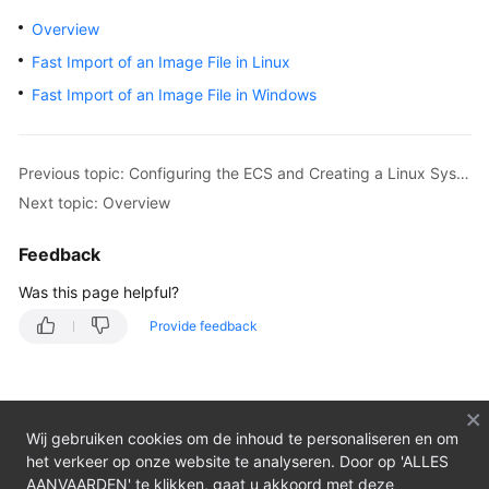
Overview
Overview
Fast Import of an Image File in Linux
Getting
Fast Import of an Image File in Windows
Started
User
Guide
Previous topic: Configuring the ECS and Creating a Linux System Disk Image
Next topic: Overview
Best
Practices
Feedback
Was this page helpful?
API
Reference
Provide feedback
SDK
Reference
Wij gebruiken cookies om de inhoud te personaliseren en om
FAQs
het verkeer op onze website te analyseren. Door op 'ALLES
AANVAARDEN' te klikken, gaat u akkoord met deze