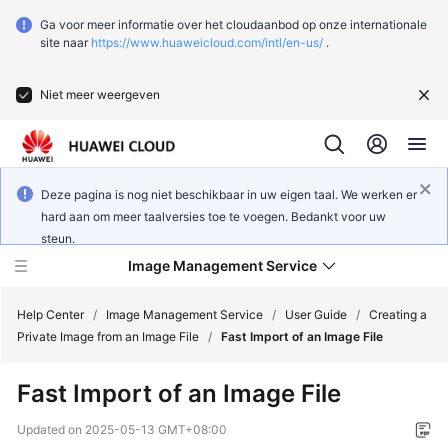
Ga voor meer informatie over het cloudaanbod op onze internationale
site naar
https://www.huaweicloud.com/intl/en-us/
.
Niet meer weergeven
Deze pagina is nog niet beschikbaar in uw eigen taal. We werken er
hard aan om meer taalversies toe te voegen. Bedankt voor uw
steun.
Image Management Service
Help Center
/
Image Management Service
/
User Guide
/
Creating a
Private Image from an Image File
/
Fast Import of an Image File
What's
Fast Import of an Image File
New
Updated on
2025-05-13 GMT+08:00
Service