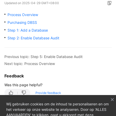
Updated on
2025-04-29 GMT+08:00
Overview
Process Overview
Getting
Purchasing DBSS
Started
Step 1: Add a Database
User
Step 2: Enable Database Audit
Guide
Best
Previous topic: Step 5: Enable Database Audit
Practices
Next topic: Process Overview
API
Feedback
Reference
Was this page helpful?
FAQs
Provide feedback
Videos
Wij gebruiken cookies om de inhoud te personaliseren en om
het verkeer op onze website te analyseren. Door op 'ALLES
AANVAARDEN' te klikken, gaat u akkoord met deze