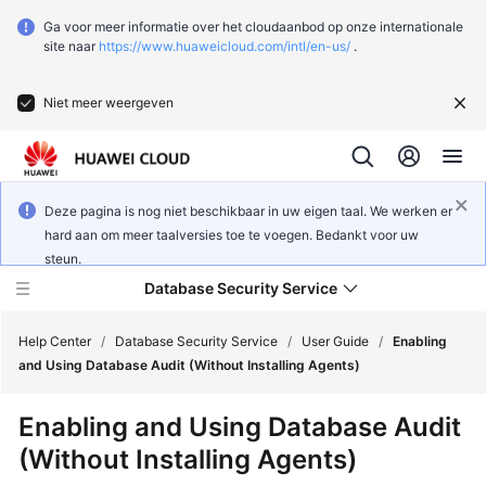
Ga voor meer informatie over het cloudaanbod op onze internationale
site naar
https://www.huaweicloud.com/intl/en-us/
.
Niet meer weergeven
Deze pagina is nog niet beschikbaar in uw eigen taal. We werken er
hard aan om meer taalversies toe te voegen. Bedankt voor uw
steun.
Database Security Service
Help Center
/
Database Security Service
/
User Guide
/
Enabling
and Using Database Audit (Without Installing Agents)
What's
Enabling and Using Database Audit
New
(Without Installing Agents)
Service