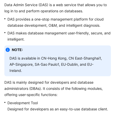
Data Admin Service (DAS) is a web service that allows you to
Overview
log in to and perform operations on databases.
Getting
DAS provides a one-stop management platform for cloud
Started
database development, O&M, and intelligent diagnosis.
DAS makes database management user-friendly, secure, and
User
intelligent.
Guide
NOTE:
Best
Practices
DAS is available in CN-Hong Kong, CN East-Shanghai1,
AP-Singapore, SA-Sao Paulo1, EU-Dublin, and EU-
FAQs
Ireland.
Videos
DAS is mainly designed for developers and database
administrators (DBAs). It consists of the following modules,
offering user-specific functions:
Development Tool
Designed for developers as an easy-to-use database client.