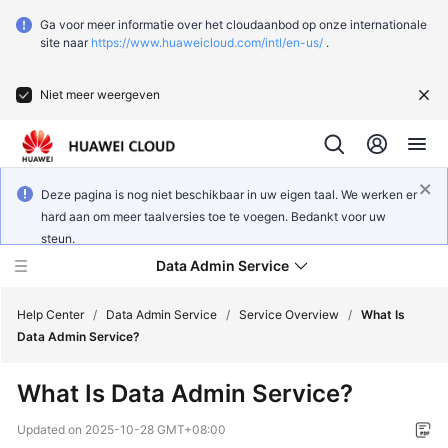
Ga voor meer informatie over het cloudaanbod op onze internationale
site naar
https://www.huaweicloud.com/intl/en-us/
.
Niet meer weergeven
Deze pagina is nog niet beschikbaar in uw eigen taal. We werken er
hard aan om meer taalversies toe te voegen. Bedankt voor uw
steun.
Data Admin Service
Help Center
/
Data Admin Service
/
Service Overview
/
What Is
Data Admin Service?
What's
What Is Data Admin Service?
New
Updated on
2025-10-28 GMT+08:00
Service