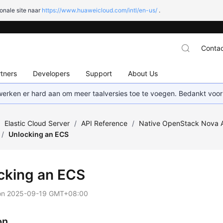
onale site naar
https://www.huaweicloud.com/intl/en-us/
.
Contac
tners
Developers
Support
About Us
 werken er hard aan om meer taalversies toe te voegen. Bedankt voor
/
Elastic Cloud Server
/
API Reference
/
Native OpenStack Nova 
/
Unlocking an ECS
cking an
ECS
on
2025-09-19 GMT+08:00
on