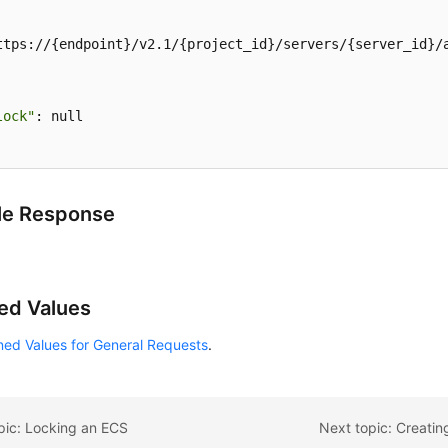
ttps://{endpoint}/v2.1/{project_id}/servers/{server_id}/a
lock"
: null 

le Response
ed Values
ned Values for General Requests
.
pic: Locking an ECS
Next topic: Creati