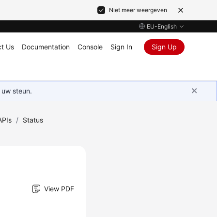
Niet meer weergeven
EU-English
t Us
Documentation
Console
Sign In
Sign Up
 uw steun.
APIs
/
Status
View PDF