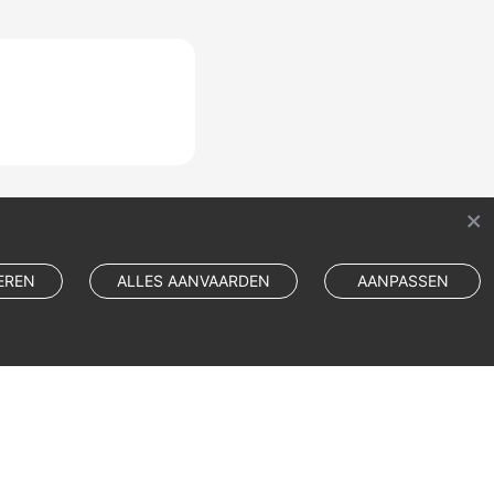
EREN
ALLES AANVAARDEN
AANPASSEN
Cookie Settings
Cookie Policy
Site Terms
Privacy Statement