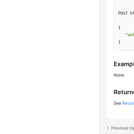
POST h
{

"un
}
Examp
None
Return
See
Retur
Previous to