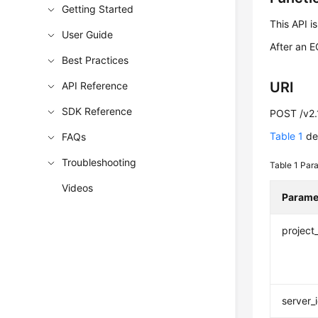
Getting Started
This API i
User Guide
After an
E
Best Practices
URI
API Reference
SDK Reference
POST /v2.1
Table 1
des
FAQs
Troubleshooting
Table 1
Para
Videos
Parame
project
server_