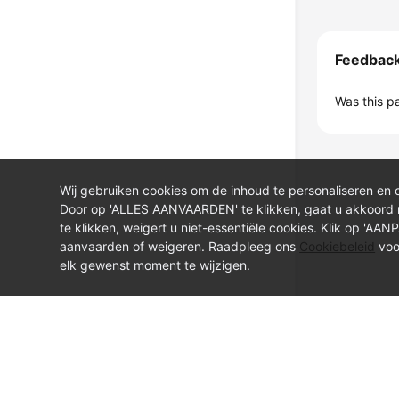
Feedbac
Was this p
Wij gebruiken cookies om de inhoud te personaliseren en 
Door op 'ALLES AANVAARDEN' te klikken, gaat u akkoord
te klikken, weigert u niet-essentiële cookies. Klik op 'AA
aanvaarden of weigeren. Raadpleeg ons
Cookiebeleid
voo
elk gewenst moment te wijzigen.
© Sparkoo Technologies Ireland Co. Limited 2026
Company Name: Sparkoo Technologies Ireland Co. Limited, a private