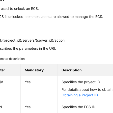
s used to unlock an
ECS
.
CS
is unlocked, common users are allowed to manage the
ECS
.
/{project_id}/servers/{server_id}/action
cribes the parameters in the URI.
meter description
ter
Mandatory
Description
_id
Yes
Specifies the project ID.
For details about how to obtain
Obtaining a Project ID
.
id
Yes
Specifies the
ECS
ID.