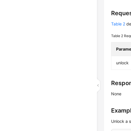
Reque
Table 2
de
Table 2
Req
Parame
unlock
Respo
None
Exampl
Unlock a 