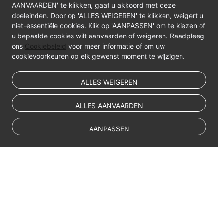
AANVAARDEN' te klikken, gaat u akkoord met deze
Data
doeleinden. Door op 'ALLES WEIGEREN' te klikken, weigert u
Subscription
niet-essentiële cookies. Klik op 'AANPASSEN' om te kiezen of
u bepaalde cookies wilt aanvaarden of weigeren. Raadpleeg
Real-
ons
Cookiebeleid
voor meer informatie of om uw
cookievoorkeuren op elk gewenst moment te wijzigen.
Time
Disaster
Recovery
ALLES WEIGEREN
Workload
ALLES AANVAARDEN
Replay
AANPASSEN
Verification
Tasks
FAQs
Troubleshooting
Best
© Sparkoo Technologies Ireland Co. Limited 2026