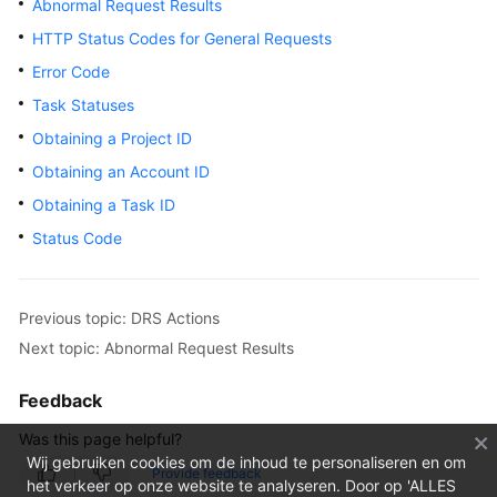
Abnormal Request Results
Overview
HTTP Status Codes for General Requests
Error Code
Service
Overview
Task Statuses
Obtaining a Project ID
Billing
Obtaining an Account ID
Preparations
Obtaining a Task ID
Status Code
Real-
Time
Migration
Previous topic: DRS Actions
Next topic: Abnormal Request Results
Backup
Migration
Feedback
Real-
Was this page helpful?
Time
Wij gebruiken cookies om de inhoud te personaliseren en om
Synchronization
Provide feedback
het verkeer op onze website te analyseren. Door op 'ALLES