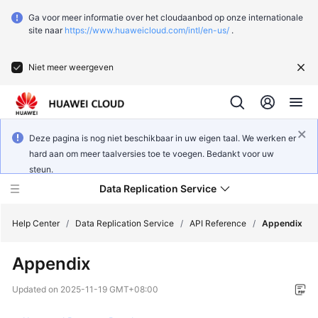
Ga voor meer informatie over het cloudaanbod op onze internationale
site naar
https://www.huaweicloud.com/intl/en-us/
.
Niet meer weergeven
Deze pagina is nog niet beschikbaar in uw eigen taal. We werken er
hard aan om meer taalversies toe te voegen. Bedankt voor uw
steun.
Data Replication Service
Help Center
/
Data Replication Service
/
API Reference
/
Appendix
Appendix
What's
New
Updated on
2025-11-19 GMT+08:00
Function