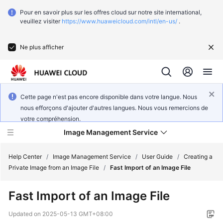
Pour en savoir plus sur les offres cloud sur notre site international,
veuillez visiter
https://www.huaweicloud.com/intl/en-us/
.
Ne plus afficher
Cette page n'est pas encore disponible dans votre langue. Nous
nous efforçons d'ajouter d'autres langues. Nous vous remercions de
votre compréhension.
Image Management Service
Help Center
/
Image Management Service
/
User Guide
/
Creating a
Private Image from an Image File
/
Fast Import of an Image File
What's
Fast Import of an Image File
New
Updated on
2025-05-13 GMT+08:00
Service