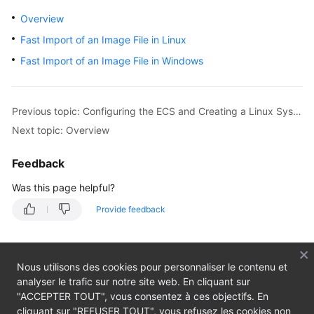
Overview
Overview
Fast Import of an Image File in Linux
Getting
Fast Import of an Image File in Windows
Started
User
Guide
Previous topic: Configuring the ECS and Creating a Linux System Disk Image
Next topic: Overview
Best
Practices
Feedback
Was this page helpful?
API
Reference
Provide feedback
SDK
Reference
Nous utilisons des cookies pour personnaliser le contenu et
analyser le trafic sur notre site web. En cliquant sur
FAQs
"ACCEPTER TOUT", vous consentez à ces objectifs. En
cliquant sur "REFUSER TOUT", vous refusez les cookies non