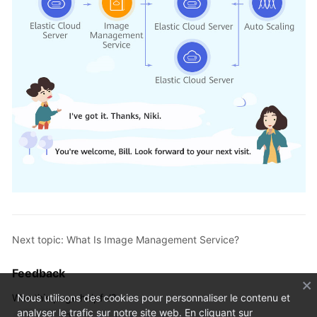
Next topic: What Is Image Management Service?
Feedback
Was this page helpful?
Nous utilisons des cookies pour personnaliser le contenu et
analyser le trafic sur notre site web. En cliquant sur