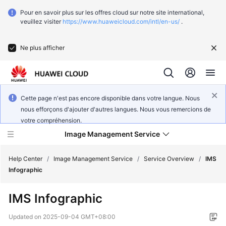
Pour en savoir plus sur les offres cloud sur notre site international,
veuillez visiter
https://www.huaweicloud.com/intl/en-us/
.
Ne plus afficher
Cette page n'est pas encore disponible dans votre langue. Nous
nous efforçons d'ajouter d'autres langues. Nous vous remercions de
votre compréhension.
Image Management Service
Help Center
/
Image Management Service
/
Service Overview
/
IMS
Infographic
What's
IMS Infographic
New
Updated on
2025-09-04 GMT+08:00
Service