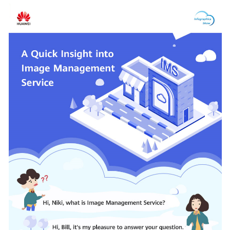
Overview
Getting
Started
User
Guide
Best
Practices
API
Reference
SDK
Reference
FAQs