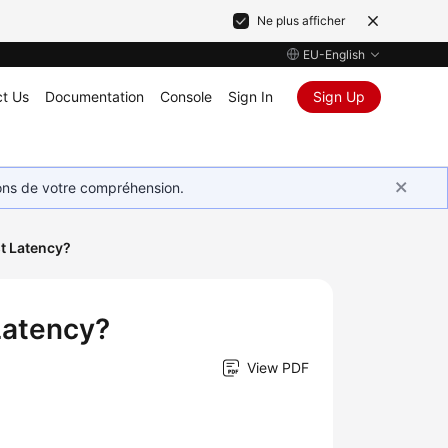
Ne plus afficher
EU-English
t Us
Documentation
Console
Sign In
Sign Up
ions de votre compréhension.
t Latency?
Latency?
View PDF