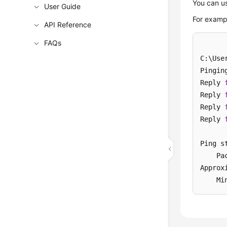
You can u
User Guide
For examp
API Reference
FAQs
C:\Use
Pingin
Reply 
Reply 
Reply 
Reply 
Ping s
    Pa
Approx
    Mi