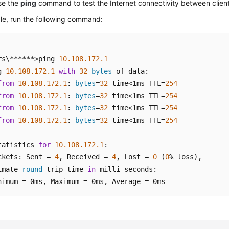
se the
ping
command to test the Internet connectivity between client
le, run the following command:
rs\******>ping 
10.108
.172
.1
g 
10.108
.172
.1
with
32
bytes
 of data:

from
10.108
.172
.1
: 
bytes
=
32
 time<1ms TTL=
254
from
10.108
.172
.1
: 
bytes
=
32
 time<1ms TTL=
254
from
10.108
.172
.1
: 
bytes
=
32
 time<1ms TTL=
254
from
10.108
.172
.1
: 
bytes
=
32
 time<1ms TTL=
254
tatistics 
for
10.108
.172
.1
:

ckets: Sent = 
4
, Received = 
4
, Lost = 
0
 (
0
% loss),

imate 
round
 trip time 
in
 milli-seconds:

nimum = 0ms, Maximum = 0ms, Average = 0ms