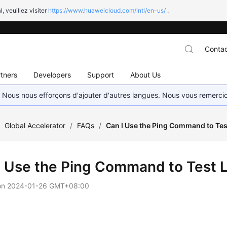
l, veuillez visiter
https://www.huaweicloud.com/intl/en-us/
.
Contac
tners
Developers
Support
About Us
. Nous nous efforçons d'ajouter d'autres langues. Nous vous remerc
/
Global Accelerator
/
FAQs
/
Can I Use the Ping Command to Tes
I Use the Ping Command to Test 
on
2024-01-26 GMT+08:00