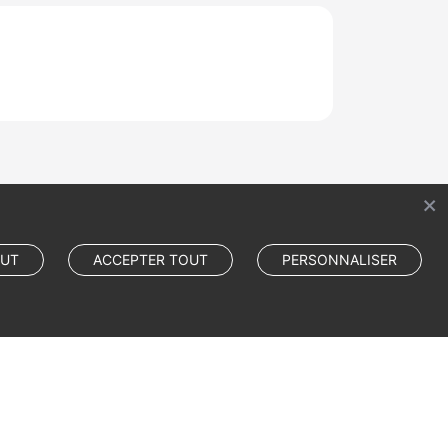
OUT
ACCEPTER TOUT
PERSONNALISER
Cookie Settings
Cookie Policy
Site Terms
Privacy Statement