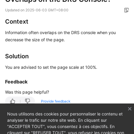
Overview
Updated on
2025-06-03 GMT+08:00
Service
Context
Overview
Information often overlaps on the DRS console when you
decrease the size of the page.
Billing
Preparations
Solution
You are advised to set the page scale at 100%.
Real-
Time
Migration
Feedback
Was this page helpful?
Backup
Migration
Provide feedback
Nous utilisons des cookies pour personnaliser le contenu et
Real-
analyser le trafic sur notre site web. En cliquant sur
Time
"ACCEPTER TOUT", vous consentez à ces objectifs. En
Synchronization
cliquant sur "REFUSER TOUT", vous refusez les cookies non