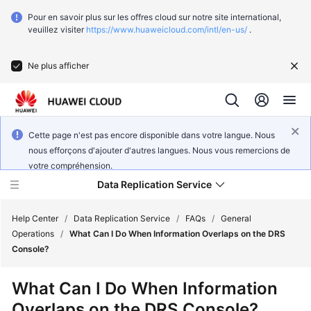
Pour en savoir plus sur les offres cloud sur notre site international,
veuillez visiter
https://www.huaweicloud.com/intl/en-us/
.
Ne plus afficher
Cette page n'est pas encore disponible dans votre langue. Nous
nous efforçons d'ajouter d'autres langues. Nous vous remercions de
votre compréhension.
Data Replication Service
Help Center
/
Data Replication Service
/
FAQs
/
General
Operations
/
What Can I Do When Information Overlaps on the DRS
Console?
What's
New
What Can I Do When Information
Overlaps on the DRS Console?
Function