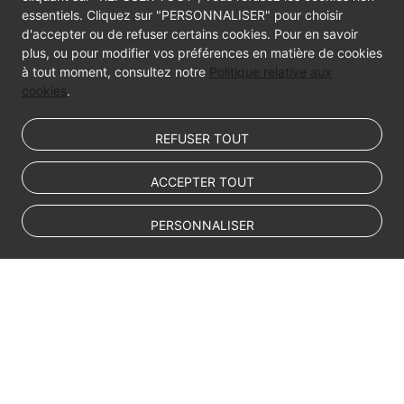
essentiels. Cliquez sur "PERSONNALISER" pour choisir
Data
d'accepter ou de refuser certains cookies. Pour en savoir
Subscription
plus, ou pour modifier vos préférences en matière de cookies
à tout moment, consultez notre
Politique relative aux
Real-
cookies
.
Time
Disaster
REFUSER TOUT
Recovery
ACCEPTER TOUT
Workload
Replay
PERSONNALISER
Verification
Tasks
FAQs
Troubleshooting
© Sparkoo Technologies Ireland Co. Limited 2026
Best
Company Name: Sparkoo Technologies Ireland Co. Limited, a private