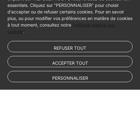
FAQs
essentiels. Cliquez sur "PERSONNALISER" pour choisir
d'accepter ou de refuser certains cookies. Pour en savoir
Troubleshooting
plus, ou pour modifier vos préférences en matière de cookies
à tout moment, consultez notre
Politique relative aux
Videos
cookies
.
REFUSER TOUT
ACCEPTER TOUT
PERSONNALISER
© Sparkoo Technologies Ireland Co. Limited 2026
Company Name: Sparkoo Technologies Ireland Co. Limited, a private