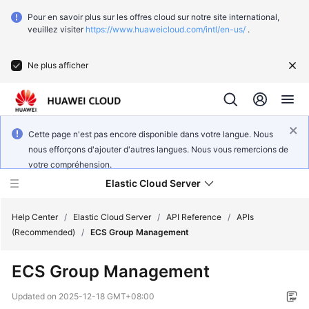
Pour en savoir plus sur les offres cloud sur notre site international,
veuillez visiter
https://www.huaweicloud.com/intl/en-us/
.
Ne plus afficher
Cette page n'est pas encore disponible dans votre langue. Nous
nous efforçons d'ajouter d'autres langues. Nous vous remercions de
votre compréhension.
Elastic Cloud Server
Help Center
/
Elastic Cloud Server
/
API Reference
/
APIs
(Recommended)
/
ECS Group Management
What's
ECS Group Management
New
Updated on
2025-12-18 GMT+08:00
Service