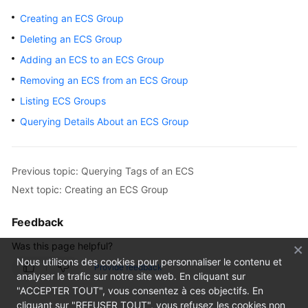
Overview
Creating an ECS Group
Deleting an ECS Group
Billing
Adding an ECS to an ECS Group
Getting
Removing an ECS from an ECS Group
Started
Listing ECS Groups
Querying Details About an ECS Group
User
Guide
Best
Previous topic: Querying Tags of an ECS
Practices
Next topic: Creating an ECS Group
API
Feedback
Reference
Was this page helpful?
Nous utilisons des cookies pour personnaliser le contenu et
SDK
Provide feedback
analyser le trafic sur notre site web. En cliquant sur
Reference
"ACCEPTER TOUT", vous consentez à ces objectifs. En
cliquant sur "REFUSER TOUT", vous refusez les cookies non