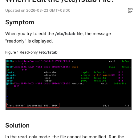
Overview
Updated on
2026-03-23 GMT+08:00
Billing
Symptom
When you try to edit the
/etc/fstab
file, the message
Getting
"readonly" is displayed.
Started
Figure 1
Read-only
/etc/fstab
User
Guide
Best
Practices
API
Reference
SDK
Solution
Reference
In the read-only mode, the file cannot be modified. Run the