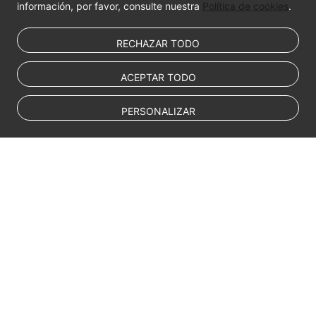
información, por favor, consulte nuestra
Política de cookies
.
RECHAZAR TODO
ACEPTAR TODO
PERSONALIZAR
© Sparkoo Technologies Ireland Co. Limited 2026
Company Name: Sparkoo Technologies Ireland Co. Limited, a private
company limited by shares.
Company address: 2nd Floor, Mespil Court, Mespil Road, Ballsbridge,
Dublin 4, D04 E516, Ireland
Email address: eucloud@huaweicloud.com
Company registration number: 709764