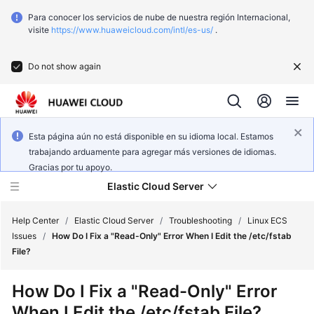
Para conocer los servicios de nube de nuestra región Internacional,
visite
https://www.huaweicloud.com/intl/es-us/
.
Do not show again
Esta página aún no está disponible en su idioma local. Estamos
trabajando arduamente para agregar más versiones de idiomas.
Gracias por tu apoyo.
Elastic Cloud Server
Help Center
/
Elastic Cloud Server
/
Troubleshooting
/
Linux ECS
Issues
/
How Do I Fix a "Read-Only" Error When I Edit the /etc/fstab
File?
What's
New
How Do I Fix a "Read-Only" Error
When I Edit the /etc/fstab File?
Service