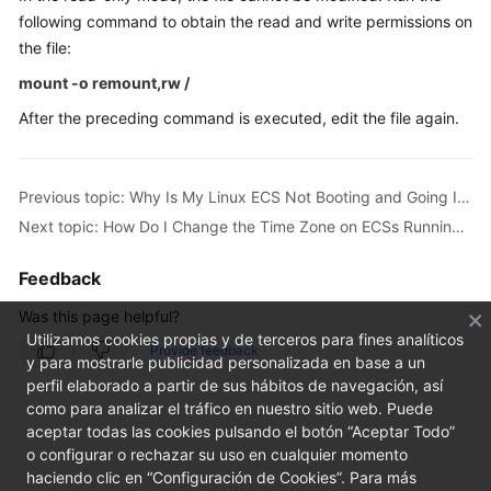
FAQs
following command to obtain the read and write permissions on
the file:
Troubleshooting
mount -o remount,rw /
Videos
After the preceding command is executed, edit the file again.
Previous topic: Why Is My Linux ECS Not Booting and Going Into Emergency Mode?
Next topic: How Do I Change the Time Zone on ECSs Running CentOS or EulerOS?
Feedback
Was this page helpful?
Utilizamos cookies propias y de terceros para fines analíticos
Provide feedback
y para mostrarle publicidad personalizada en base a un
perfil elaborado a partir de sus hábitos de navegación, así
como para analizar el tráfico en nuestro sitio web. Puede
aceptar todas las cookies pulsando el botón “Aceptar Todo”
o configurar o rechazar su uso en cualquier momento
haciendo clic en “Configuración de Cookies”. Para más