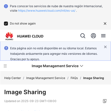
Para conocer los servicios de nube de nuestra región Internacional,
visite
https://www.huaweicloud.com/intl/es-us/
.
Do not show again
Esta página aún no está disponible en su idioma local. Estamos
trabajando arduamente para agregar más versiones de idiomas.
Gracias por tu apoyo.
Image Management Service
Help Center
/
Image Management Service
/
FAQs
/
Image Sharing
Image Sharing
What's
New
Updated on
2025-09-23 GMT+08:00
Service