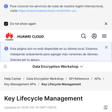
Para conocer los servicios de nube de nuestra región Internacional,
visite
https://www.huaweicloud.com/intl/es-us/
.
Do not show again
Esta página aún no está disponible en su idioma local. Estamos
trabajando arduamente para agregar más versiones de idiomas.
Gracias por tu apoyo.
Data Encryption Workshop
Help Center
/
Data Encryption Workshop
/
API Reference
/
APIs
/
Key Management APIs
/
Key Lifecycle Management
What's
Key Lifecycle Management
New
Updated on
2025-09-15 GMT+08:00
Service