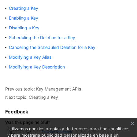
Overview
Creating a Key
Enabling a Key
Billing
Disabling a Key
Getting
Scheduling the Deletion for a Key
Started
Canceling the Scheduled Deletion for a Key
User
Modifying a Key Alias
Guide
Modifying a Key Description
Best
Practices
Previous topic: Key Management APIs
API
Next topic: Creating a Key
Reference
Feedback
SDK
Was this page helpful?
Reference
Utilizamos cookies propias y de terceros para fines analíticos
Provide feedback
y para mostrarle publicidad personalizada en base a un