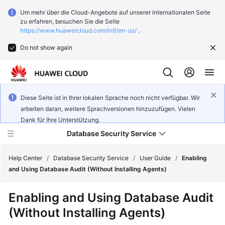
Um mehr über die Cloud-Angebote auf unserer internationalen Seite
zu erfahren, besuchen Sie die Seite
https://www.huaweicloud.com/intl/en-us/
.
Do not show again
Diese Seite ist in Ihrer lokalen Sprache noch nicht verfügbar. Wir
arbeiten daran, weitere Sprachversionen hinzuzufügen. Vielen
Dank für Ihre Unterstützung.
Database Security Service
Help Center
/
Database Security Service
/
User Guide
/
Enabling
and Using Database Audit (Without Installing Agents)
What's
Enabling and Using Database Audit
New
(Without Installing Agents)
Service