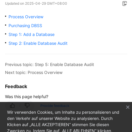
Updated on
2025-04-29 GMT+08:00
Overview
Process Overview
Getting
Purchasing DBSS
Started
Step 1: Add a Database
User
Step 2: Enable Database Audit
Guide
Best
Previous topic: Step 5: Enable Database Audit
Practices
Next topic: Process Overview
API
Feedback
Reference
Was this page helpful?
FAQs
Provide feedback
Wir verwenden Cookies, um Inhalte zu personalisieren und
Videos
den Verkehr auf unserer Website zu analysieren. Durch
Klicken auf „ALLE AKZEPTIEREN“ stimmen Sie diesen
Zwecken zu. Indem Sie auf „ALLE ABLEHNEN“ klicken,