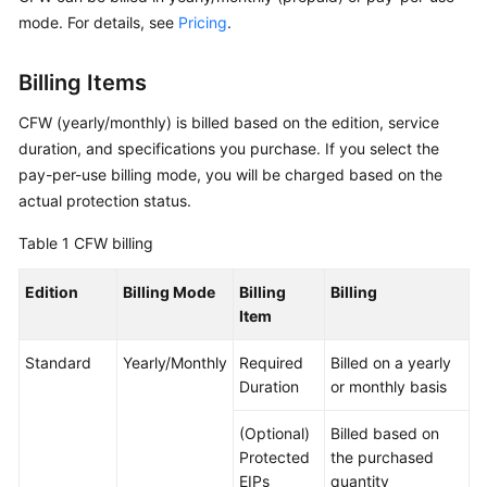
Overview
mode. For details, see
Pricing
.
Getting
Billing Items
Started
CFW (yearly/monthly) is billed based on the edition, service
User
duration, and specifications you purchase. If you select the
Guide
pay-per-use billing mode, you will be charged based on the
actual protection status.
Best
Table 1
Practices
CFW billing
Edition
Billing Mode
Billing
Billing
API
Item
Reference
Standard
Yearly/Monthly
Required
Billed on a yearly
SDK
Duration
or monthly basis
Reference
(Optional)
Billed based on
FAQs
Protected
the purchased
EIPs
quantity