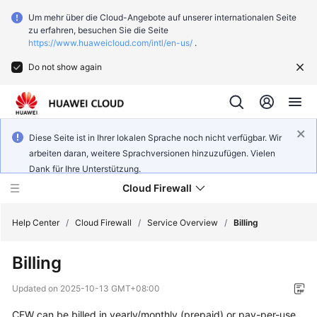
Um mehr über die Cloud-Angebote auf unserer internationalen Seite
zu erfahren, besuchen Sie die Seite
https://www.huaweicloud.com/intl/en-us/
.
Do not show again
Diese Seite ist in Ihrer lokalen Sprache noch nicht verfügbar. Wir
arbeiten daran, weitere Sprachversionen hinzuzufügen. Vielen
Dank für Ihre Unterstützung.
Cloud Firewall
Help Center
/
Cloud Firewall
/
Service Overview
/
Billing
Billing
What's
New
Updated on
2025-10-13 GMT+08:00
CFW can be billed in yearly/monthly (prepaid) or pay-per-use
Service