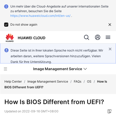
Um mehr über die Cloud-Angebote auf unserer internationalen Seite
zu erfahren, besuchen Sie die Seite
https://www.huaweicloud.com/intl/en-us/
.
Do not show again
Diese Seite ist in Ihrer lokalen Sprache noch nicht verfügbar. Wir
arbeiten daran, weitere Sprachversionen hinzuzufügen. Vielen
Dank für Ihre Unterstützung.
Image Management Service
Help Center
/
Image Management Service
/
FAQs
/
OS
/
How Is
BIOS Different from UEFI?
What's
How Is BIOS Different from UEFI?
New
Updated on
2022-09-16 GMT+08:00
Service