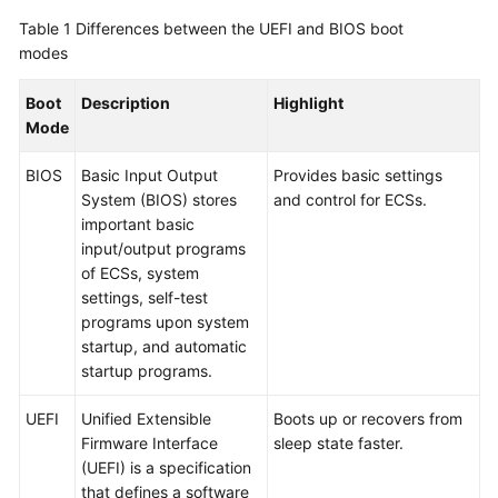
Overview
Table 1
Differences between the UEFI and BIOS boot
modes
Getting
Started
Boot
Description
Highlight
Mode
User
Guide
BIOS
Basic Input Output
Provides basic settings
System (BIOS) stores
and control for ECSs.
Best
important basic
Practices
input/output programs
of
ECS
s, system
settings, self-test
API
programs upon system
Reference
startup, and automatic
startup programs.
SDK
Reference
UEFI
Unified Extensible
Boots up or recovers from
Firmware Interface
sleep state faster.
FAQs
(UEFI) is a specification
that defines a software