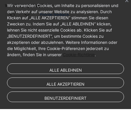
Was this page helpful?
Wir verwenden Cookies, um Inhalte zu personalisieren und
Data
den Verkehr auf unserer Website zu analysieren. Durch
Subscription
Provide feedback
Klicken auf „ALLE AKZEPTIEREN“ stimmen Sie diesen
Zwecken zu. Indem Sie auf „ALLE ABLEHNEN“ klicken,
Real-
lehnen Sie nicht essenzielle Cookies ab. Klicken Sie auf
Time
„BENUTZERDEFINIERT“, um bestimmte Cookies zu
Disaster
akzeptieren oder abzulehnen. Weitere Informationen oder
Recovery
die Möglichkeit, Ihre Cookie-Präferenzen jederzeit zu
ändern, finden Sie in unserer
Cookie-Richtlinie
.
Workload
Replay
ALLE ABLEHNEN
Verification
ALLE AKZEPTIEREN
Tasks
BENUTZERDEFINIERT
FAQs
Troubleshooting
Best