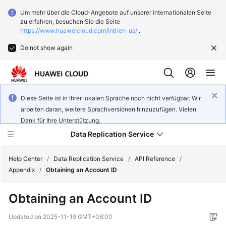
Um mehr über die Cloud-Angebote auf unserer internationalen Seite
zu erfahren, besuchen Sie die Seite
https://www.huaweicloud.com/intl/en-us/
.
Do not show again
Diese Seite ist in Ihrer lokalen Sprache noch nicht verfügbar. Wir
arbeiten daran, weitere Sprachversionen hinzuzufügen. Vielen
Dank für Ihre Unterstützung.
Data Replication Service
Help Center
/
Data Replication Service
/
API Reference
/
Appendix
/
Obtaining an Account ID
What's
Obtaining an Account ID
New
Updated on
2025-11-19 GMT+08:00
Function