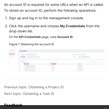
An account ID is required for some URLs when an API is called.
Overview
To obtain an account ID, perform the following operations:
Service
Sign up and log in to the management console.
Overview
Click the username and choose
My Credentials
from the
drop-down list.
Billing
On the
API Credentials
page, view
Account ID
.
Preparations
Figure 1
Obtaining the account ID
Real-
Time
Migration
Backup
Migration
Previous topic: Obtaining a Project ID
Real-
Next topic: Obtaining a Task ID
Time
Synchronization
Feedback