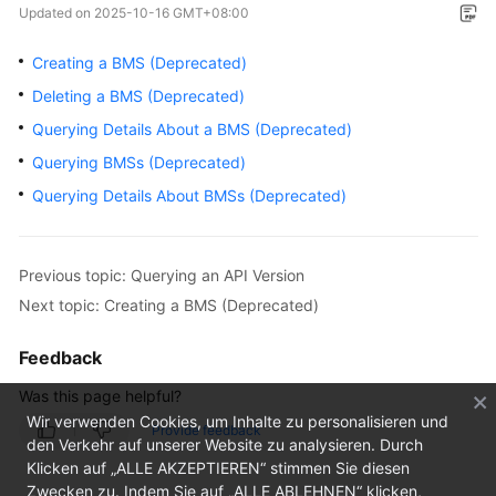
Updated on
2025-10-16 GMT+08:00
Overview
Creating a BMS (Deprecated)
Service
Deleting a BMS (Deprecated)
Overview
Querying Details About a BMS (Deprecated)
Getting
Querying BMSs (Deprecated)
Started
Querying Details About BMSs (Deprecated)
User
Guide
Previous topic: Querying an API Version
Private
Next topic: Creating a BMS (Deprecated)
Image
Creation
Feedback
Guide
Was this page helpful?
Wir verwenden Cookies, um Inhalte zu personalisieren und
Best
Provide feedback
den Verkehr auf unserer Website zu analysieren. Durch
Practices
Klicken auf „ALLE AKZEPTIEREN“ stimmen Sie diesen
Zwecken zu. Indem Sie auf „ALLE ABLEHNEN“ klicken,