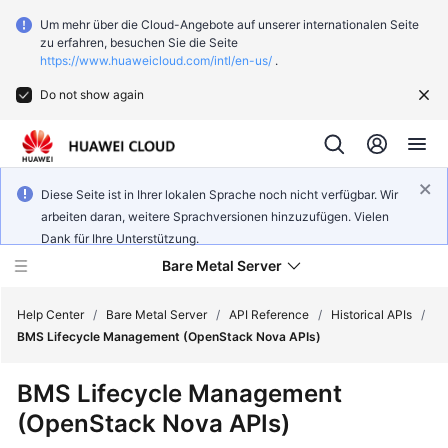
Um mehr über die Cloud-Angebote auf unserer internationalen Seite
zu erfahren, besuchen Sie die Seite
https://www.huaweicloud.com/intl/en-us/
.
Do not show again
Diese Seite ist in Ihrer lokalen Sprache noch nicht verfügbar. Wir
arbeiten daran, weitere Sprachversionen hinzuzufügen. Vielen
Dank für Ihre Unterstützung.
Bare Metal Server
Help Center
/
Bare Metal Server
/
API Reference
/
Historical APIs
/
BMS Lifecycle Management (OpenStack Nova APIs)
What's
BMS
Lifecycle Management
New
(OpenStack Nova APIs)
Function