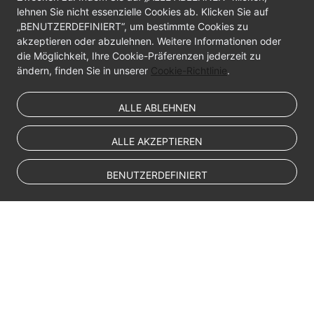
API
lehnen Sie nicht essenzielle Cookies ab. Klicken Sie auf
Reference
„BENUTZERDEFINIERT“, um bestimmte Cookies zu
akzeptieren oder abzulehnen. Weitere Informationen oder
SDK
die Möglichkeit, Ihre Cookie-Präferenzen jederzeit zu
Reference
ändern, finden Sie in unserer
Cookie-Richtlinie
.
FAQs
ALLE ABLEHNEN
Troubleshooting
ALLE AKZEPTIEREN
Videos
BENUTZERDEFINIERT
© Sparkoo Technologies Ireland Co. Limited 2026
Company Name: Sparkoo Technologies Ireland Co. Limited, a private